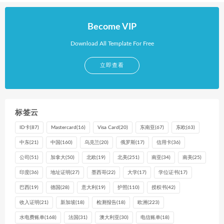
Become VIP
Download All Template For Free
立即查看
标签云
ID卡
(87)
Mastercard
(16)
Visa Card
(20)
东南亚
(67)
东欧
(63)
中东
(21)
中国
(160)
乌克兰
(20)
俄罗斯
(17)
信用卡
(36)
公司
(51)
加拿大
(50)
北欧
(19)
北美
(251)
南亚
(34)
南美
(25)
印度
(36)
地址证明
(27)
墨西哥
(22)
大学
(17)
学位证书
(17)
巴西
(19)
德国
(28)
意大利
(19)
护照
(110)
授权书
(42)
收入证明
(21)
新加坡
(18)
检测报告
(18)
欧洲
(223)
水电费账单
(168)
法国
(31)
澳大利亚
(30)
电信账单
(18)