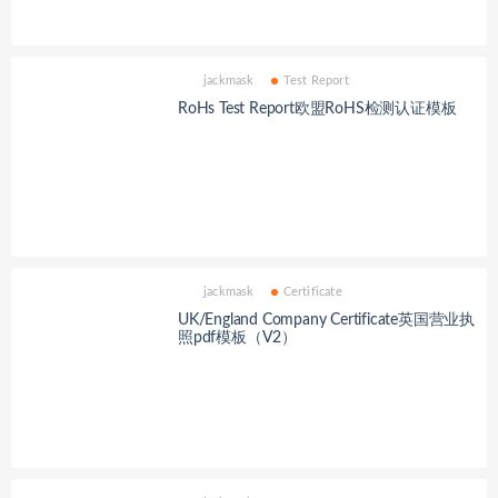
jackmask
Test Report
RoHs Test Report欧盟RoHS检测认证模板
jackmask
Certificate
UK/England Company Certificate英国营业执
照pdf模板（V2）