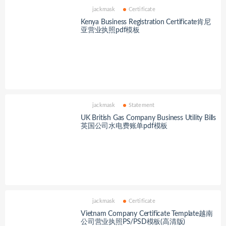
jackmask
Certificate
Kenya Business Registration Certificate肯尼
亚营业执照pdf模板
jackmask
Statement
UK British Gas Company Business Utility Bills
英国公司水电费账单pdf模板
jackmask
Certificate
Vietnam Company Certificate Template越南
公司营业执照PS/PSD模板(高清版)