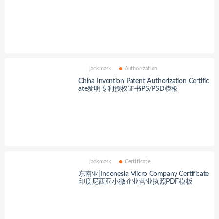
jackmask
Authorization
China Invention Patent Authorization Certific
ate发明专利授权证书PS/PSD模板
jackmask
Certificate
东南亚|Indonesia Micro Company Certificate
印度尼西亚小微企业营业执照PDF模板