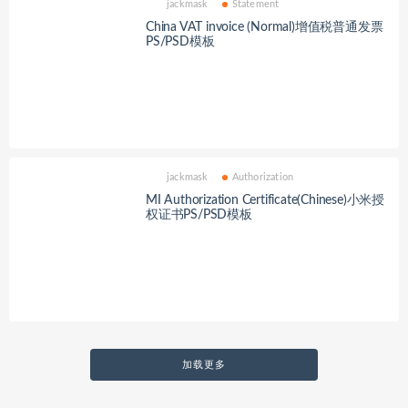
jackmask
Statement
China VAT invoice (Normal)增值税普通发票
PS/PSD模板
jackmask
Authorization
MI Authorization Certificate(Chinese)小米授
权证书PS/PSD模板
加载更多