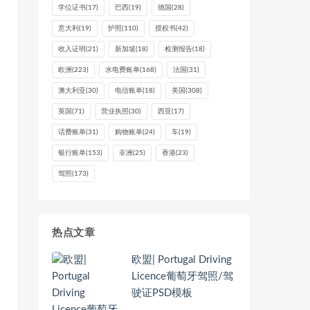
学位证书
(17)
巴西
(19)
德国
(28)
意大利
(19)
护照
(110)
授权书
(42)
收入证明
(21)
新加坡
(18)
检测报告
(18)
欧洲
(223)
水电费账单
(168)
法国
(31)
澳大利亚
(30)
电信账单
(18)
美国
(308)
英国
(71)
营业执照
(30)
西亚
(17)
话费账单
(31)
购物账单
(24)
车
(19)
银行账单
(153)
非洲
(25)
香港
(23)
驾照
(173)
热点文章
欧盟| Portugal Driving
Licence葡萄牙驾照/驾
驶证PSD模板