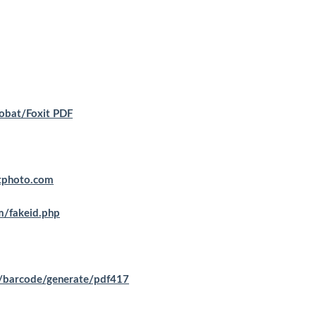
obat/Foxit PDF
tphoto.com
m/fakeid.php
p/barcode/generate/pdf417