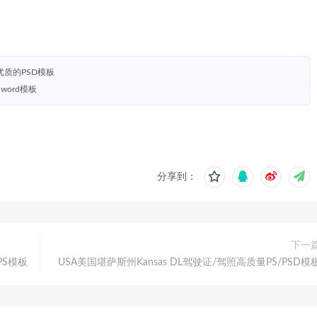
等优质的PSD模板
明word模板
分享到：
下一
/PS模板
USA美国堪萨斯州Kansas DL驾驶证/驾照高质量PS/PSD模