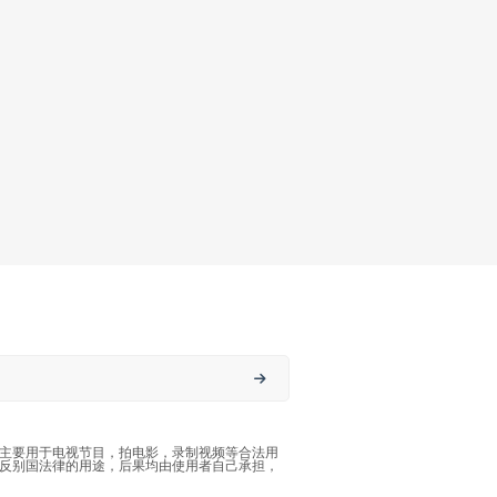
主要用于电视节目，拍电影，录制视频等合法用
反别国法律的用途，后果均由使用者自己承担，