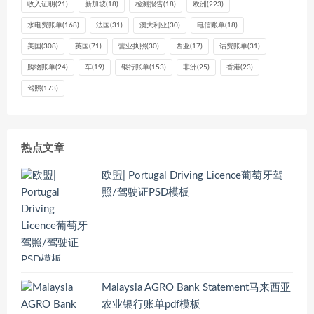
收入证明
(21)
新加坡
(18)
检测报告
(18)
欧洲
(223)
水电费账单
(168)
法国
(31)
澳大利亚
(30)
电信账单
(18)
美国
(308)
英国
(71)
营业执照
(30)
西亚
(17)
话费账单
(31)
购物账单
(24)
车
(19)
银行账单
(153)
非洲
(25)
香港
(23)
驾照
(173)
热点文章
欧盟| Portugal Driving Licence葡萄牙驾
照/驾驶证PSD模板
Malaysia AGRO Bank Statement马来西亚
农业银行账单pdf模板