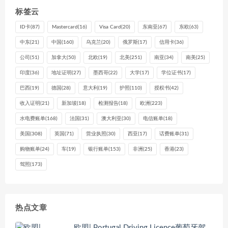
标签云
ID卡
(87)
Mastercard
(16)
Visa Card
(20)
东南亚
(67)
东欧
(63)
中东
(21)
中国
(160)
乌克兰
(20)
俄罗斯
(17)
信用卡
(36)
公司
(51)
加拿大
(50)
北欧
(19)
北美
(251)
南亚
(34)
南美
(25)
印度
(36)
地址证明
(27)
墨西哥
(22)
大学
(17)
学位证书
(17)
巴西
(19)
德国
(28)
意大利
(19)
护照
(110)
授权书
(42)
收入证明
(21)
新加坡
(18)
检测报告
(18)
欧洲
(223)
水电费账单
(168)
法国
(31)
澳大利亚
(30)
电信账单
(18)
美国
(308)
英国
(71)
营业执照
(30)
西亚
(17)
话费账单
(31)
购物账单
(24)
车
(19)
银行账单
(153)
非洲
(25)
香港
(23)
驾照
(173)
热点文章
欧盟| Portugal Driving Licence葡萄牙驾