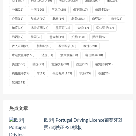
ID卡
(87)
Mastercard
(16)
Visa Card
(20)
东南亚
(67)
东欧
(63)
中东
(21)
中国
(160)
乌克兰
(20)
俄罗斯
(17)
信用卡
(36)
公司
(51)
加拿大
(50)
北欧
(19)
北美
(251)
南亚
(34)
南美
(25)
印度
(36)
地址证明
(27)
墨西哥
(22)
大学
(17)
学位证书
(17)
巴西
(19)
德国
(28)
意大利
(19)
护照
(110)
授权书
(42)
收入证明
(21)
新加坡
(18)
检测报告
(18)
欧洲
(223)
水电费账单
(168)
法国
(31)
澳大利亚
(30)
电信账单
(18)
美国
(308)
英国
(71)
营业执照
(30)
西亚
(17)
话费账单
(31)
购物账单
(24)
车
(19)
银行账单
(153)
非洲
(25)
香港
(23)
驾照
(173)
热点文章
欧盟| Portugal Driving Licence葡萄牙驾
照/驾驶证PSD模板