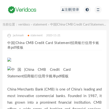
注册|登录
当前位置：
veridocs
statement
中国|China CMB Credit Card Statement招商银行信用卡账单pdf模板
>
>
jackmask
statement
2023-11-21
中国|China CMB Credit Card Statement招商银行信用卡账
单pdf模板
China Merchants Bank (CMB) is one of China’s leading and
most innovative commercial banks. Founded in 1987, it
has grown into a prominent financial institution. CMB