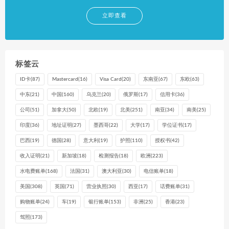
立即查看
标签云
ID卡
(87)
Mastercard
(16)
Visa Card
(20)
东南亚
(67)
东欧
(63)
中东
(21)
中国
(160)
乌克兰
(20)
俄罗斯
(17)
信用卡
(36)
公司
(51)
加拿大
(50)
北欧
(19)
北美
(251)
南亚
(34)
南美
(25)
印度
(36)
地址证明
(27)
墨西哥
(22)
大学
(17)
学位证书
(17)
巴西
(19)
德国
(28)
意大利
(19)
护照
(110)
授权书
(42)
收入证明
(21)
新加坡
(18)
检测报告
(18)
欧洲
(223)
水电费账单
(168)
法国
(31)
澳大利亚
(30)
电信账单
(18)
美国
(308)
英国
(71)
营业执照
(30)
西亚
(17)
话费账单
(31)
购物账单
(24)
车
(19)
银行账单
(153)
非洲
(25)
香港
(23)
驾照
(173)