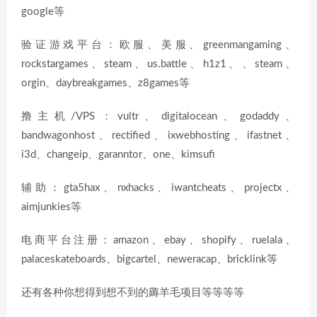
google等
验证游戏平台：欧服、美服、greenmangaming、
rockstargames、steam、us.battle、h1z1、、steam、
orgin、daybreakgames、z8games等
撸主机/VPS：vultr、digitalocean、godaddy、
bandwagonhost、rectified、ixwebhosting、ifastnet、
i3d、changeip、garanntor、one、kimsufi
辅助：gta5hax、nxhacks、iwantcheats、projectx、
aimjunkies等
电商平台注册：amazon、ebay、shopify、ruelala、
palaceskateboards、bigcartel、neweracap、bricklink等
还有各种你想得到想不到的薅羊毛项目等等等等