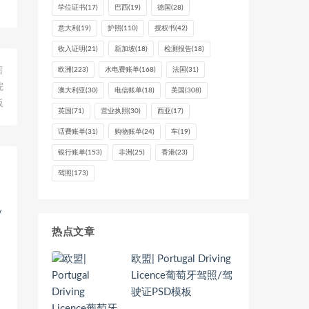
学位证书
(17)
巴西
(19)
德国
(28)
意大利
(19)
护照
(110)
授权书
(42)
收入证明
(21)
新加坡
(18)
检测报告
(18)
篇
欧洲
(223)
水电费账单
(168)
法国
(31)
院
澳大利亚
(30)
电信账单
(18)
美国
(308)
板
英国
(71)
营业执照
(30)
西亚
(17)
话费账单
(31)
购物账单
(24)
车
(19)
银行账单
(153)
非洲
(25)
香港
(23)
驾照
(173)
热点文章
欧盟| Portugal Driving
Licence葡萄牙驾照/驾
驶证PSD模板