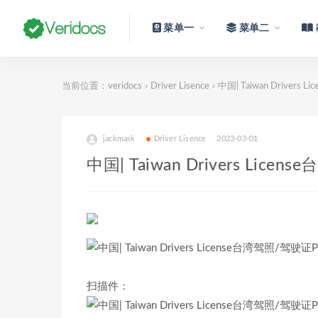
菜单一
菜单二
当前位置：
veridocs
Driver Lisence
中国| Taiwan Driver
>
>
jackmask
Driver Lisence
2023-03-01
中国| Taiwan Drivers Li
扫描件：