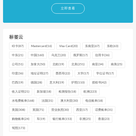
立即查看
标签云
ID卡
(87)
Mastercard
(16)
Visa Card
(20)
东南亚
(67)
东欧
(63)
中东
(21)
中国
(160)
乌克兰
(20)
俄罗斯
(17)
信用卡
(36)
公司
(51)
加拿大
(50)
北欧
(19)
北美
(251)
南亚
(34)
南美
(25)
印度
(36)
地址证明
(27)
墨西哥
(22)
大学
(17)
学位证书
(17)
巴西
(19)
德国
(28)
意大利
(19)
护照
(110)
授权书
(42)
收入证明
(21)
新加坡
(18)
检测报告
(18)
欧洲
(223)
水电费账单
(168)
法国
(31)
澳大利亚
(30)
电信账单
(18)
美国
(308)
英国
(71)
营业执照
(30)
西亚
(17)
话费账单
(31)
购物账单
(24)
车
(19)
银行账单
(153)
非洲
(25)
香港
(23)
驾照
(173)