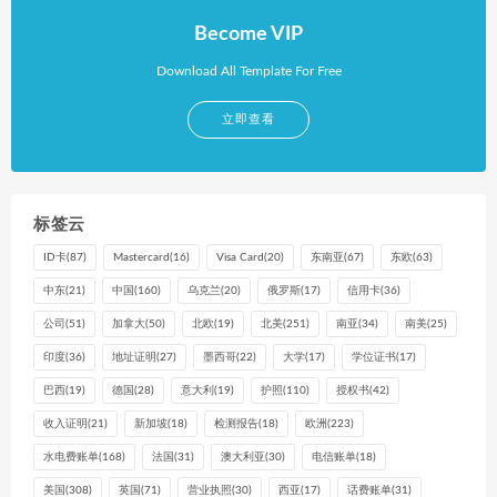
Become VIP
Download All Template For Free
立即查看
标签云
ID卡
(87)
Mastercard
(16)
Visa Card
(20)
东南亚
(67)
东欧
(63)
中东
(21)
中国
(160)
乌克兰
(20)
俄罗斯
(17)
信用卡
(36)
公司
(51)
加拿大
(50)
北欧
(19)
北美
(251)
南亚
(34)
南美
(25)
印度
(36)
地址证明
(27)
墨西哥
(22)
大学
(17)
学位证书
(17)
巴西
(19)
德国
(28)
意大利
(19)
护照
(110)
授权书
(42)
收入证明
(21)
新加坡
(18)
检测报告
(18)
欧洲
(223)
水电费账单
(168)
法国
(31)
澳大利亚
(30)
电信账单
(18)
美国
(308)
英国
(71)
营业执照
(30)
西亚
(17)
话费账单
(31)