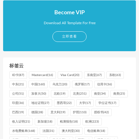
Become VIP
Download All Template For Free
立即查看
标签云
ID卡
(87)
Mastercard
(16)
Visa Card
(20)
东南亚
(67)
东欧
(63)
中东
(21)
中国
(160)
乌克兰
(20)
俄罗斯
(17)
信用卡
(36)
公司
(51)
加拿大
(50)
北欧
(19)
北美
(251)
南亚
(34)
南美
(25)
印度
(36)
地址证明
(27)
墨西哥
(22)
大学
(17)
学位证书
(17)
巴西
(19)
德国
(28)
意大利
(19)
护照
(110)
授权书
(42)
收入证明
(21)
新加坡
(18)
检测报告
(18)
欧洲
(223)
水电费账单
(168)
法国
(31)
澳大利亚
(30)
电信账单
(18)