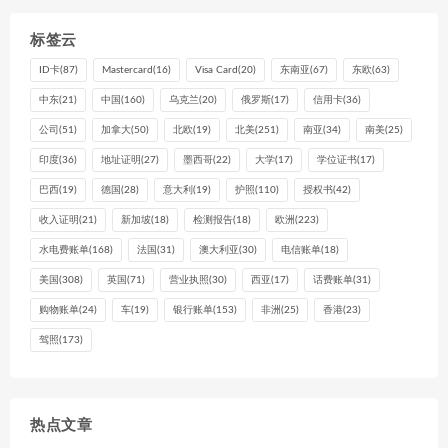
标签云
ID卡
(87)
Mastercard
(16)
Visa Card
(20)
东南亚
(67)
东欧
(63)
中东
(21)
中国
(160)
乌克兰
(20)
俄罗斯
(17)
信用卡
(36)
公司
(51)
加拿大
(50)
北欧
(19)
北美
(251)
南亚
(34)
南美
(25)
印度
(36)
地址证明
(27)
墨西哥
(22)
大学
(17)
学位证书
(17)
巴西
(19)
德国
(28)
意大利
(19)
护照
(110)
授权书
(42)
收入证明
(21)
新加坡
(18)
检测报告
(18)
欧洲
(223)
水电费账单
(168)
法国
(31)
澳大利亚
(30)
电信账单
(18)
美国
(308)
英国
(71)
营业执照
(30)
西亚
(17)
话费账单
(31)
购物账单
(24)
车
(19)
银行账单
(153)
非洲
(25)
香港
(23)
驾照
(173)
热点文章