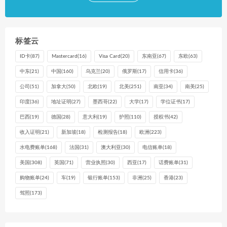
标签云
ID卡
(87)
Mastercard
(16)
Visa Card
(20)
东南亚
(67)
东欧
(63)
中东
(21)
中国
(160)
乌克兰
(20)
俄罗斯
(17)
信用卡
(36)
公司
(51)
加拿大
(50)
北欧
(19)
北美
(251)
南亚
(34)
南美
(25)
印度
(36)
地址证明
(27)
墨西哥
(22)
大学
(17)
学位证书
(17)
巴西
(19)
德国
(28)
意大利
(19)
护照
(110)
授权书
(42)
收入证明
(21)
新加坡
(18)
检测报告
(18)
欧洲
(223)
水电费账单
(168)
法国
(31)
澳大利亚
(30)
电信账单
(18)
美国
(308)
英国
(71)
营业执照
(30)
西亚
(17)
话费账单
(31)
购物账单
(24)
车
(19)
银行账单
(153)
非洲
(25)
香港
(23)
驾照
(173)