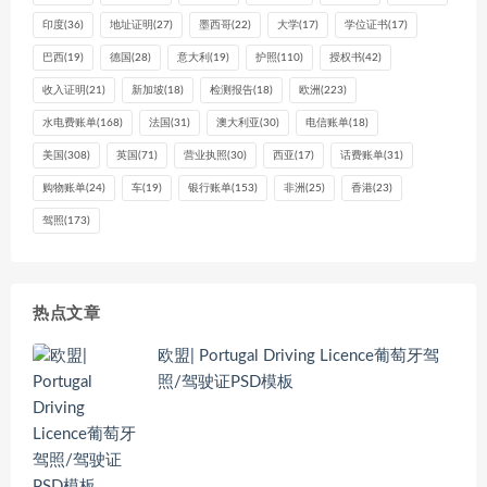
印度
(36)
地址证明
(27)
墨西哥
(22)
大学
(17)
学位证书
(17)
巴西
(19)
德国
(28)
意大利
(19)
护照
(110)
授权书
(42)
收入证明
(21)
新加坡
(18)
检测报告
(18)
欧洲
(223)
水电费账单
(168)
法国
(31)
澳大利亚
(30)
电信账单
(18)
美国
(308)
英国
(71)
营业执照
(30)
西亚
(17)
话费账单
(31)
购物账单
(24)
车
(19)
银行账单
(153)
非洲
(25)
香港
(23)
驾照
(173)
热点文章
欧盟| Portugal Driving Licence葡萄牙驾
照/驾驶证PSD模板