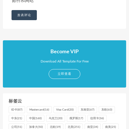
邮件和网站
Become VIP
Download All Template For Free
立即查看
标签云
ID卡
(87)
Mastercard
(16)
Visa Card
(20)
东南亚
(67)
东欧
(63)
中东
(21)
中国
(160)
乌克兰
(20)
俄罗斯
(17)
信用卡
(36)
公司
(51)
加拿大
(50)
北欧
(19)
北美
(251)
南亚
(34)
南美
(25)