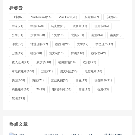
标签云
ID卡
(87)
Mastercard
(16)
Visa Card
(20)
东南亚
(67)
东欧
(63)
中东
(21)
中国
(160)
乌克兰
(20)
俄罗斯
(17)
信用卡
(36)
公司
(51)
加拿大
(50)
北欧
(19)
北美
(251)
南亚
(34)
南美
(25)
印度
(36)
地址证明
(27)
墨西哥
(22)
大学
(17)
学位证书
(17)
巴西
(19)
德国
(28)
意大利
(19)
护照
(110)
授权书
(42)
收入证明
(21)
新加坡
(18)
检测报告
(18)
欧洲
(223)
水电费账单
(168)
法国
(31)
澳大利亚
(30)
电信账单
(18)
美国
(308)
英国
(71)
营业执照
(30)
西亚
(17)
话费账单
(31)
购物账单
(24)
车
(19)
银行账单
(153)
非洲
(25)
香港
(23)
驾照
(173)
热点文章