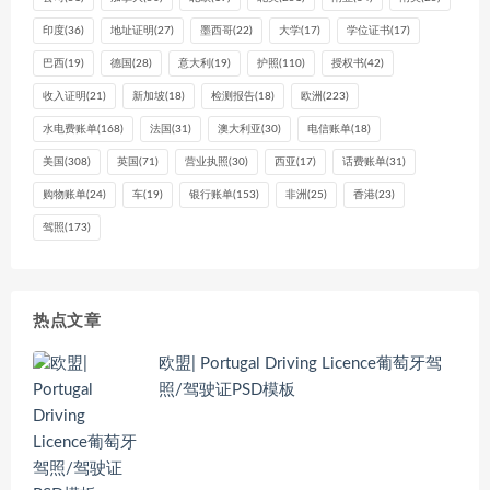
印度
(36)
地址证明
(27)
墨西哥
(22)
大学
(17)
学位证书
(17)
巴西
(19)
德国
(28)
意大利
(19)
护照
(110)
授权书
(42)
收入证明
(21)
新加坡
(18)
检测报告
(18)
欧洲
(223)
水电费账单
(168)
法国
(31)
澳大利亚
(30)
电信账单
(18)
美国
(308)
英国
(71)
营业执照
(30)
西亚
(17)
话费账单
(31)
购物账单
(24)
车
(19)
银行账单
(153)
非洲
(25)
香港
(23)
驾照
(173)
热点文章
欧盟| Portugal Driving Licence葡萄牙驾
照/驾驶证PSD模板