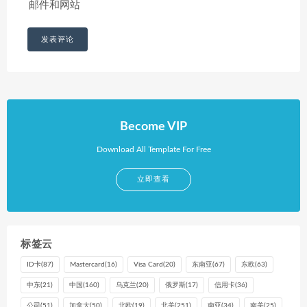
邮件和网站
Become VIP
Download All Template For Free
立即查看
标签云
ID卡
(87)
Mastercard
(16)
Visa Card
(20)
东南亚
(67)
东欧
(63)
中东
(21)
中国
(160)
乌克兰
(20)
俄罗斯
(17)
信用卡
(36)
公司
(51)
加拿大
(50)
北欧
(19)
北美
(251)
南亚
(34)
南美
(25)