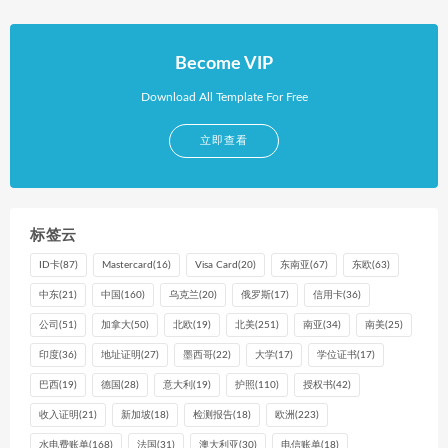
Become VIP
Download All Template For Free
立即查看
标签云
ID卡
(87)
Mastercard
(16)
Visa Card
(20)
东南亚
(67)
东欧
(63)
中东
(21)
中国
(160)
乌克兰
(20)
俄罗斯
(17)
信用卡
(36)
公司
(51)
加拿大
(50)
北欧
(19)
北美
(251)
南亚
(34)
南美
(25)
印度
(36)
地址证明
(27)
墨西哥
(22)
大学
(17)
学位证书
(17)
巴西
(19)
德国
(28)
意大利
(19)
护照
(110)
授权书
(42)
收入证明
(21)
新加坡
(18)
检测报告
(18)
欧洲
(223)
水电费账单
(168)
法国
(31)
澳大利亚
(30)
电信账单
(18)