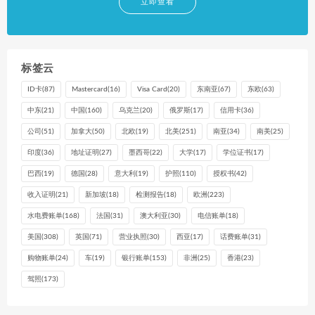
立即查看
标签云
ID卡
(87)
Mastercard
(16)
Visa Card
(20)
东南亚
(67)
东欧
(63)
中东
(21)
中国
(160)
乌克兰
(20)
俄罗斯
(17)
信用卡
(36)
公司
(51)
加拿大
(50)
北欧
(19)
北美
(251)
南亚
(34)
南美
(25)
印度
(36)
地址证明
(27)
墨西哥
(22)
大学
(17)
学位证书
(17)
巴西
(19)
德国
(28)
意大利
(19)
护照
(110)
授权书
(42)
收入证明
(21)
新加坡
(18)
检测报告
(18)
欧洲
(223)
水电费账单
(168)
法国
(31)
澳大利亚
(30)
电信账单
(18)
美国
(308)
英国
(71)
营业执照
(30)
西亚
(17)
话费账单
(31)
购物账单
(24)
车
(19)
银行账单
(153)
非洲
(25)
香港
(23)
驾照
(173)