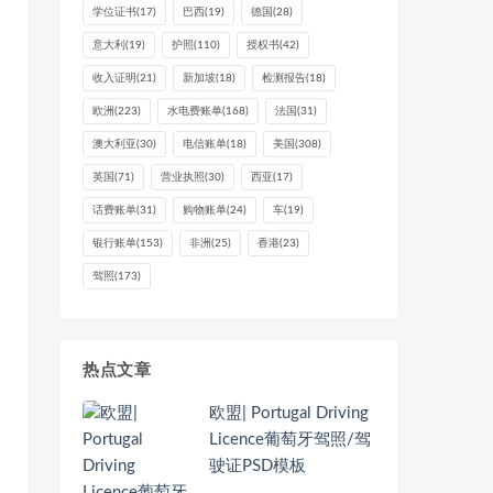
学位证书
(17)
巴西
(19)
德国
(28)
意大利
(19)
护照
(110)
授权书
(42)
收入证明
(21)
新加坡
(18)
检测报告
(18)
欧洲
(223)
水电费账单
(168)
法国
(31)
澳大利亚
(30)
电信账单
(18)
美国
(308)
英国
(71)
营业执照
(30)
西亚
(17)
话费账单
(31)
购物账单
(24)
车
(19)
银行账单
(153)
非洲
(25)
香港
(23)
驾照
(173)
热点文章
欧盟| Portugal Driving
Licence葡萄牙驾照/驾
驶证PSD模板