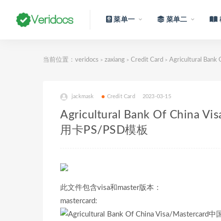
菜单一
菜单二
当前位置：
veridocs
zaxiang
Credit Card
Agricultural 
>
>
>
jackmask
Credit Card
2023-03-15
Agricultural Bank Of Ch
用卡PS/PSD模板
此文件包含visa和master版本：
mastercard: