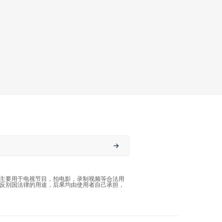
主要用于电视节目，拍电影，录制视频等合法用
反别国法律的用途，后果均由使用者自己承担，