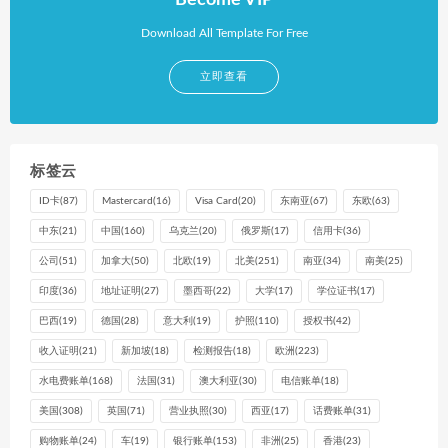
Become VIP
Download All Template For Free
立即查看
标签云
ID卡
(87)
Mastercard
(16)
Visa Card
(20)
东南亚
(67)
东欧
(63)
中东
(21)
中国
(160)
乌克兰
(20)
俄罗斯
(17)
信用卡
(36)
公司
(51)
加拿大
(50)
北欧
(19)
北美
(251)
南亚
(34)
南美
(25)
印度
(36)
地址证明
(27)
墨西哥
(22)
大学
(17)
学位证书
(17)
巴西
(19)
德国
(28)
意大利
(19)
护照
(110)
授权书
(42)
收入证明
(21)
新加坡
(18)
检测报告
(18)
欧洲
(223)
水电费账单
(168)
法国
(31)
澳大利亚
(30)
电信账单
(18)
美国
(308)
英国
(71)
营业执照
(30)
西亚
(17)
话费账单
(31)
购物账单
(24)
车
(19)
银行账单
(153)
非洲
(25)
香港
(23)