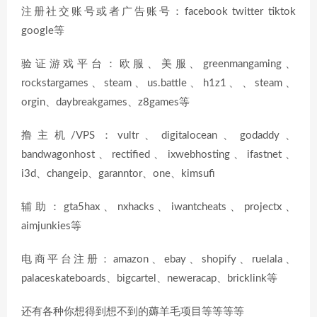
注册社交账号或者广告账号：facebook twitter tiktok
google等
验证游戏平台：欧服、美服、greenmangaming、
rockstargames、steam、us.battle、h1z1、、steam、
orgin、daybreakgames、z8games等
撸主机/VPS：vultr、digitalocean、godaddy、
bandwagonhost、rectified、ixwebhosting、ifastnet、
i3d、changeip、garanntor、one、kimsufi
辅助：gta5hax、nxhacks、iwantcheats、projectx、
aimjunkies等
电商平台注册：amazon、ebay、shopify、ruelala、
palaceskateboards、bigcartel、neweracap、bricklink等
还有各种你想得到想不到的薅羊毛项目等等等等