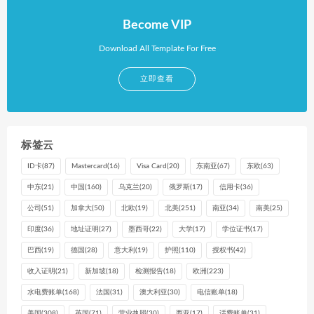
Become VIP
Download All Template For Free
立即查看
标签云
ID卡
(87)
Mastercard
(16)
Visa Card
(20)
东南亚
(67)
东欧
(63)
中东
(21)
中国
(160)
乌克兰
(20)
俄罗斯
(17)
信用卡
(36)
公司
(51)
加拿大
(50)
北欧
(19)
北美
(251)
南亚
(34)
南美
(25)
印度
(36)
地址证明
(27)
墨西哥
(22)
大学
(17)
学位证书
(17)
巴西
(19)
德国
(28)
意大利
(19)
护照
(110)
授权书
(42)
收入证明
(21)
新加坡
(18)
检测报告
(18)
欧洲
(223)
水电费账单
(168)
法国
(31)
澳大利亚
(30)
电信账单
(18)
美国
(308)
英国
(71)
营业执照
(30)
西亚
(17)
话费账单
(31)