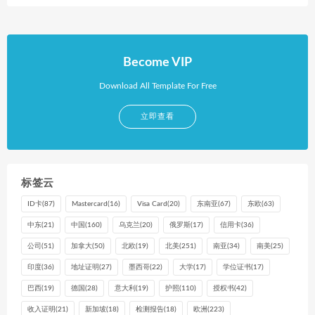
Become VIP
Download All Template For Free
立即查看
标签云
ID卡
(87)
Mastercard
(16)
Visa Card
(20)
东南亚
(67)
东欧
(63)
中东
(21)
中国
(160)
乌克兰
(20)
俄罗斯
(17)
信用卡
(36)
公司
(51)
加拿大
(50)
北欧
(19)
北美
(251)
南亚
(34)
南美
(25)
印度
(36)
地址证明
(27)
墨西哥
(22)
大学
(17)
学位证书
(17)
巴西
(19)
德国
(28)
意大利
(19)
护照
(110)
授权书
(42)
收入证明
(21)
新加坡
(18)
检测报告
(18)
欧洲
(223)