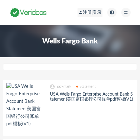
注册|登录
Wells Fargo Bank
jackmask
Statement
USA Wells Fargo Enterprise Account Bank S
tatement美国富国银行公司账单pdf模板(V1)