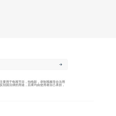
主要用于电视节目，拍电影，录制视频等合法用
反别国法律的用途，后果均由使用者自己承担，