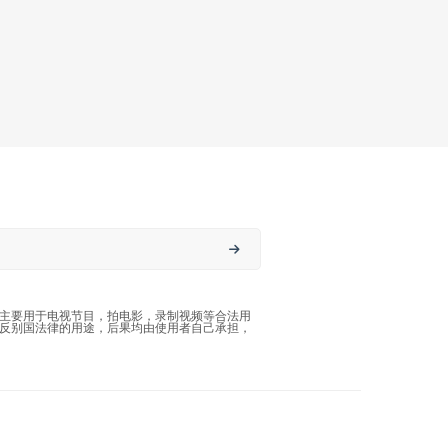
主要用于电视节目，拍电影，录制视频等合法用
反别国法律的用途，后果均由使用者自己承担，